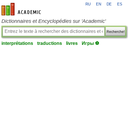
RU
EN
DE
ES
fr-academic.com
Dictionnaires et Encyclopédies sur 'Academic'
Recherche!
interprétations
traductions
livres
Игры ⚽